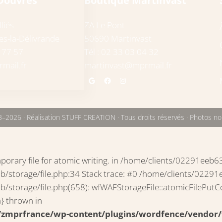
Douvres
Boutique Martinvast
liés
ZA Le Pont
s-la-Délivrande
50690 Martinvast
7 77 57
Tél : 02 33 03 04 32
mail.fr
martinvast@mprmail.fr
Google
Facebook
Instagram
ook
stagram
–2026 · Réalisation STUFF CREATION · Tous droits réservés · Photos non
mporary file for atomic writing. in /home/clients/02291
lib/storage/file.php:34 Stack trace: #0 /home/clients/0
torage/file.php(658): wfWAFStorageFile::atomicFilePutContent
n} thrown in
mprfrance/wp-content/plugins/wordfence/vendor/wo