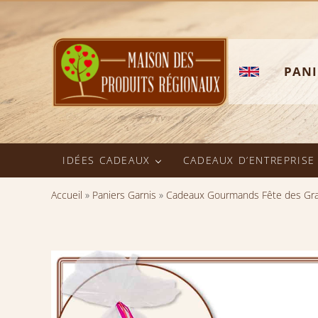
Passer au contenu principal
Skip to header right navigation
Skip to after header navigation
Skip to site footer
PANI
Maison des Produits Régionaux
Panier Garni - Spécialités Normandes - Produit du terroir - E
IDÉES CADEAUX
CADEAUX D’ENTREPRISE
Accueil
»
Paniers Garnis
»
Cadeaux Gourmands Fête des Gr