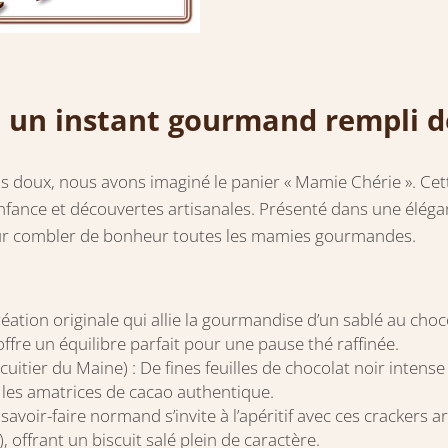
e un instant gourmand rempli d
us doux, nous avons imaginé le panier « Mamie Chérie ». Ce
enfance et découvertes artisanales. Présenté dans une élégant
e pour combler de bonheur toutes les mamies gourmandes.
éation originale qui allie la gourmandise d’un sablé au chocol
fre un équilibre parfait pour une pause thé raffinée.
cuitier du Maine) : De fines feuilles de chocolat noir inte
r les amatrices de cacao authentique.
 savoir-faire normand s’invite à l’apéritif avec ces cracker
, offrant un biscuit salé plein de caractère.