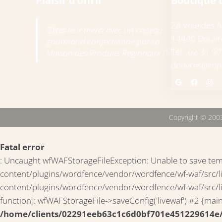
Plaisir d’offrir
Boutique 
28 Voie des Al
“Dites leur merci avec un cadeau
14440 Douvre
gourmand confectionné par La
Tél : 02 31 9
Maison des Produits Régionaux !”
douvres@mpr
Google
Faceb
In
Copyright © 2003
Fatal error
: Uncaught wfWAFStorageFileException: Unable to save te
content/plugins/wordfence/vendor/wordfence/wf-waf/src/
content/plugins/wordfence/vendor/wordfence/wf-waf/src/lib/s
function]: wfWAFStorageFile->saveConfig('livewaf') #2 {mai
/home/clients/02291eeb63c1c6d0bf701e451229614e/z