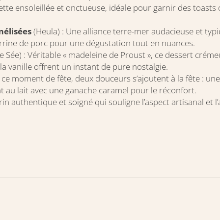
ette ensoleillée et onctueuse, idéale pour garnir des toa
élisées
(Heula) : Une alliance terre-mer audacieuse et 
terrine de porc pour une dégustation tout en nuances.
e Sée) : Véritable « madeleine de Proust », ce dessert créme
la vanille offrent un instant de pure nostalgie.
 ce moment de fête, deux douceurs s’ajoutent à la fête : un
t au lait avec une ganache caramel pour le réconfort.
rin authentique et soigné qui souligne l’aspect artisanal et l