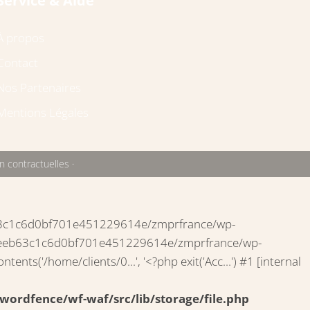
Service & Aide
À propos
Contact
Nos Partenaires
Mentions Légales
 contractuelles ·
eeb63c1c6d0bf701e451229614e/zmprfrance/wp-
2291eeb63c1c6d0bf701e451229614e/zmprfrance/wp-
s('/home/clients/0...', '<?php exit('Acc...') #1 [internal
rdfence/wf-waf/src/lib/storage/file.php