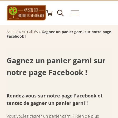
Passer au contenu principal
Skip to header right navigation
Skip to after header navigation
Skip to site footer
Recherche
Menu
Maison des Produits Régionaux
Panier Garni - Spécialités Normandes - Produit du terroir - Epicerie Fine
Accueil
»
Actualités
»
Gagnez un panier garni sur notre page
Facebook !
Gagnez un panier garni sur
notre page Facebook !
Rendez-vous sur notre page Facebook et
tentez de gagner un panier garni !
Vous voulez gagner un panier garni ? Rien de plus