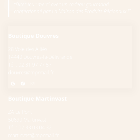
“Dites leur merci avec un cadeau gourmand
confectionné par La Maison des Produits Régionaux !”
Boutique Douvres
28 Voie des Alliés
14440 Douvres-la-Délivrande
Tél : 02 31 97 77 57
douvres@mprmail.fr
Google
Facebook
Instagram
Boutique Martinvast
ZA Le Pont
50690 Martinvast
Tél : 02 33 03 04 32
martinvast@mprmail.fr