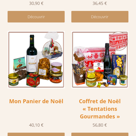
30,90
€
36,45
€
Découvrir
Découvrir
Mon Panier de Noël
Coffret de Noël
« Tentations
Gourmandes »
40,10
€
56,80
€