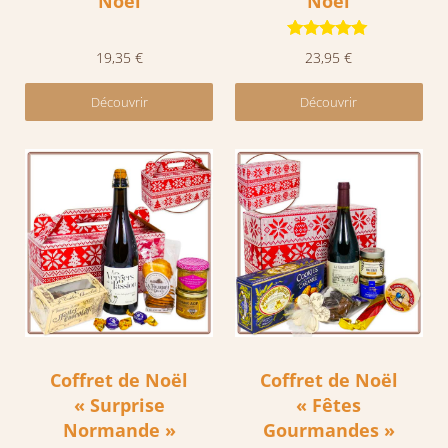
Noël
Noël
Note
5.00
19,35
€
23,95
€
sur 5
Découvrir
Découvrir
Coffret de Noël
Coffret de Noël
« Surprise
« Fêtes
Normande »
Gourmandes »