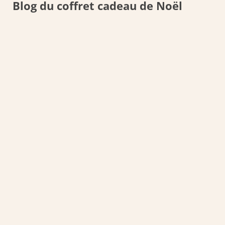
Blog du coffret cadeau de Noël
Retrouvez tous nos articles autour des cadeaux
gourmands pour Noël.