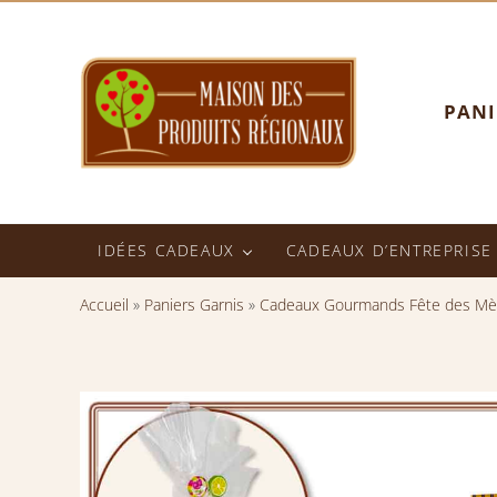
Passer au contenu principal
Skip to header right navigation
Skip to after header navigation
Skip to site footer
PANI
Maison des Produits Régionaux
Panier Garni - Spécialités Normandes - Produit du terroir - E
IDÉES CADEAUX
CADEAUX D’ENTREPRISE
Accueil
»
Paniers Garnis
»
Cadeaux Gourmands Fête des Mè