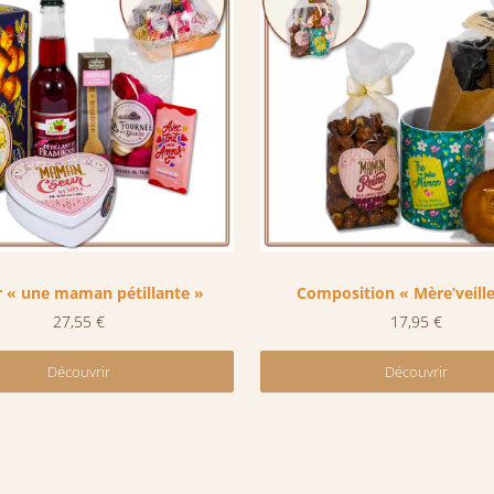
r « une maman pétillante »
Composition « Mère’veill
27,55
€
17,95
€
Découvrir
Découvrir