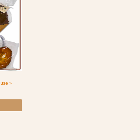
euse »