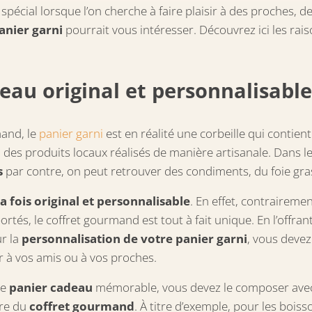
spécial lorsque l’on cherche à faire plaisir à des proches, d
anier garni
pourrait vous intéresser. Découvrez ici les rais
eau original et personnalisabl
and, le
panier garni
est en réalité une corbeille qui contien
, des produits locaux réalisés de manière artisanale. Dans l
s
par contre, on peut retrouver des condiments, du foie gra
a fois original et personnalisable
. En effet, contrairem
tés, le coffret gourmand est tout à fait unique. En l’offrant
r la
personnalisation de votre panier garni
, vous devez
r à vos amis ou à vos proches.
re
panier cadeau
mémorable, vous devez le composer avec d
ire du
coffret gourmand
. À titre d’exemple, pour les bois