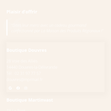
Plaisir d’offrir
“Dites leur merci avec un cadeau gourmand
confectionné par La Maison des Produits Régionaux !”
Boutique Douvres
28 Voie des Alliés
14440 Douvres-la-Délivrande
Tél : 02 31 97 77 57
douvres@mprmail.fr
Google
Facebook
Instagram
Boutique Martinvast
ZA Le Pont