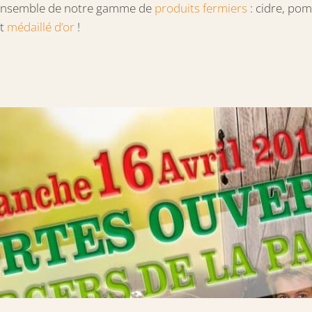
 l’ensemble de notre gamme de
produits fermiers
: cidre, po
nt
médaillé d’or
!